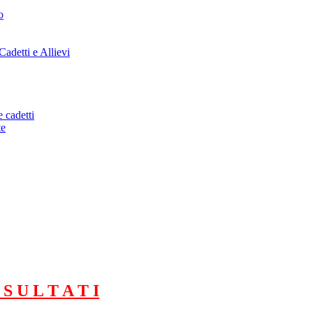
o
adetti e Allievi
 cadetti
te
S U L T A T I