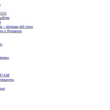
a
ORGO
ffette
0
 – giornata del cross
res e Promesse
ro
utunno
 AF/AM
Primavera
door