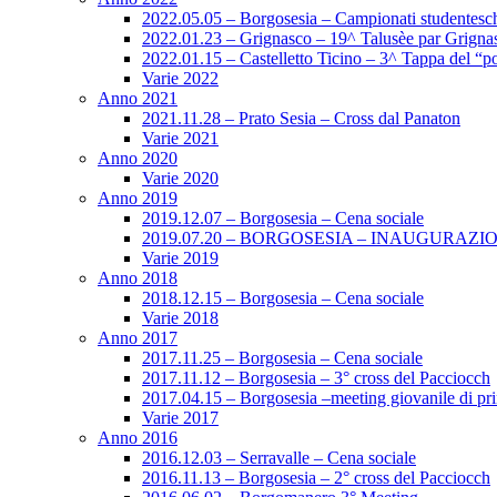
2022.05.05 – Borgosesia – Campionati studenteschi
2022.01.23 – Grignasco – 19^ Talusèe par Grigna
2022.01.15 – Castelletto Ticino – 3^ Tappa del “po
Varie 2022
Anno 2021
2021.11.28 – Prato Sesia – Cross dal Panaton
Varie 2021
Anno 2020
Varie 2020
Anno 2019
2019.12.07 – Borgosesia – Cena sociale
2019.07.20 – BORGOSESIA – INAUGURAZI
Varie 2019
Anno 2018
2018.12.15 – Borgosesia – Cena sociale
Varie 2018
Anno 2017
2017.11.25 – Borgosesia – Cena sociale
2017.11.12 – Borgosesia – 3° cross del Pacciocch
2017.04.15 – Borgosesia –meeting giovanile di pr
Varie 2017
Anno 2016
2016.12.03 – Serravalle – Cena sociale
2016.11.13 – Borgosesia – 2° cross del Pacciocch