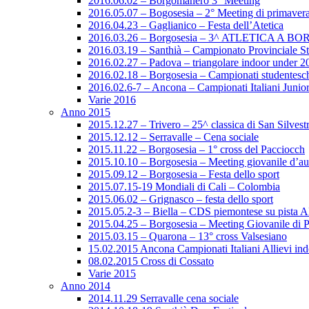
2016.06.02 – Borgomanero 3° Meeting
2016.05.07 – Bogosesia – 2° Meeting di primaver
2016.04.23 – Gaglianico – Festa dell’Atetica
2016.03.26 – Borgosesia – 3^ ATLETICA A B
2016.03.19 – Santhià – Campionato Provinciale Sta
2016.02.27 – Padova – triangolare indoor under 2
2016.02.18 – Borgosesia – Campionati studenteschi
2016.02.6-7 – Ancona – Campionati Italiani Junio
Varie 2016
Anno 2015
2015.12.27 – Trivero – 25^ classica di San Silvest
2015.12.12 – Serravalle – Cena sociale
2015.11.22 – Borgosesia – 1° cross del Pacciocch
2015.10.10 – Borgosesia – Meeting giovanile d’a
2015.09.12 – Borgosesia – Festa dello sport
2015.07.15-19 Mondiali di Cali – Colombia
2015.06.02 – Grignasco – festa dello sport
2015.05.2-3 – Biella – CDS piemontese su pista
2015.04.25 – Borgosesia – Meeting Giovanile di 
2015.03.15 – Quarona – 13° cross Valsesiano
15.02.2015 Ancona Campionati Italiani Allievi in
08.02.2015 Cross di Cossato
Varie 2015
Anno 2014
2014.11.29 Serravalle cena sociale