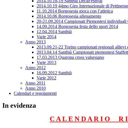
2014.10.18-19 Santhià DecaFestival
2014.10.19 44mo Giro Internazionale di Pettineng
11.10.2014 Borgosesia gioca con l’atletica
2014.10.06 Borgosesia allenamento
20-21.09.2014 Campionati Piemontesi individuali C
14.09.2014 Borgosesia festa dello sport 2014
12.04.2014 Santhià
Varie 2014
Anno 2013
2013.09.21-22 Torino campionati regionali allievi e
2013.04.14 Santhià Campionati piemontesi Staffet
17.03.2013 Quarona cross valsesiano
Varie 2013
Anno 2012
16.09.2012 Santhià
Varie 2012
Anno 2011
Anno 2010
Calendari e regolamenti
In evidenza
C A L E N D A R I O R I 